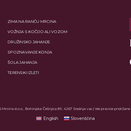
ZIMA NA RANČU MRCINA
VOŽNJA S KOČIJO ALI VOZOM
DRUŽINSKO JAHANJE
SPOZNAVANJE KONJA
ŠOLA JAHANJA
TERENSKI IZLETI
rcina d.o.o., Bohinjska Češnjica 89, 4267 Srednja vas | Vse pravice pridržane 
English
Slovenščina