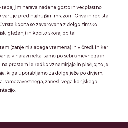
e – tedaj jim narava nadene gosto in večplastno
ivo varuje pred najhujšim mrazom. Griva in rep sta
 Čvrsta kopita so zavarovana z dolgo zimsko
jski gleženj) in kopito skoraj do tal.
ostem (zanje ni slabega vremena) in v čredi. In ker
 gibanje v naravi nekaj samo po sebi umevnega in
na prostem le redko vznemirjajo in plašijo; to je
, ki ga uporabljamo za dolge ježe po divjem,
ga, samozavestnega, zanesljivega konjskega
ntacijo.