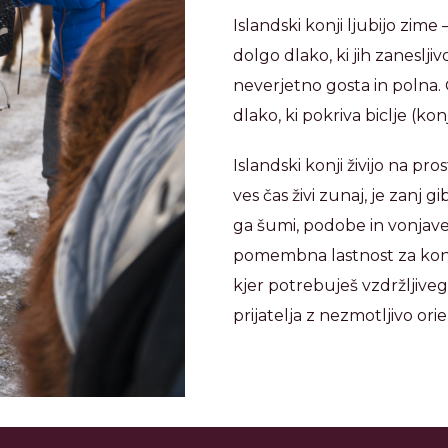
Islandski konji ljubijo zim
dolgo dlako, ki jih zaneslj
neverjetno gosta in polna.
dlako, ki pokriva biclje (kon
Islandski konji živijo na pr
ves čas živi zunaj, je zanj
ga šumi, podobe in vonjave 
pomembna lastnost za konja
kjer potrebuješ vzdržljive
prijatelja z nezmotljivo orie