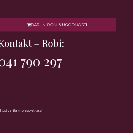
DARILNI BONI & UGODNOSTI
Kontakt – Robi:
041 790 297
| Ustvarila mojaspletka.si