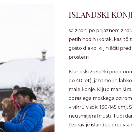
ISLANDSKI KONJ
so znani po prijaznem zn
petih hodih (korak, kas, tölt
gosto dlako, ki jih ščiti p
prostem.
Islandski žrebički popolnoma
do 40 let), jahamo jih lahko
male konje. Kljub manjši ra
odraslega moškega oziroma 
v vihru visoki 130-145 cm). St
neusmiljeni hrusti. Tudi d
čeprav je islandec predvse