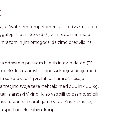
I
ačaju, živahnem temperamentu, predvsem pa po
, galop in pas). So vzdržljivi in robustni. Imajo
red mrazom in jim omogoča, da zimo preživijo na
 odrastejo pri sedmih letih in živijo dolgo (35
 do 30. leta starosti. Islandski konji spadajo med
sti so zelo vzdržljivi zlahka namreč nesejo
tretjino svoje teže (tehtajo med 300 in 400 kg,
ari islandski Vikingi, ki so vzgojili to pasmo, so bili
anes te konje uporabljamo v različne namene,
m športnorekreativni konj.