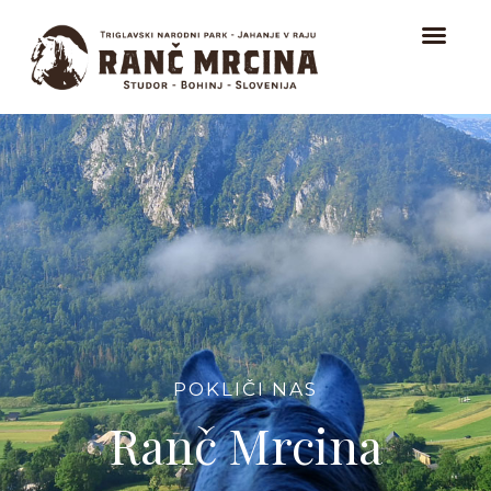
DOMOV
TERENSKO JAHANJE
JAHANJE ZA ZAČETNIKE IN NAJMLAJŠE
ISLANDSKI KONJI
O NAS
POKLIČI NAS
KONTAKT
Ranč Mrcina
ŠTALA NA RANČU