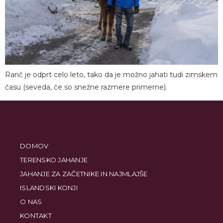
Ranč je odprt celo leto, tako da je možno jahati tudi zimskem
času (seveda, če so snežne razmere primerne).
DOMOV
TERENSKO JAHANJE
JAHANJE ZA ZAČETNIKE IN NAJMLAJŠE
ISLANDSKI KONJI
O NAS
KONTAKT