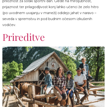
priložnost za šolski športni dan. Glede na miroljubnost,
prijaznost ter prilagodljivost konj lahko učenci že zelo hitro
(po uvodnem uvajanju v maneži) odidejo jahat v naravo –
seveda v spremstvu in pod budnim očesom izkušenih
vodičev.
Prireditve