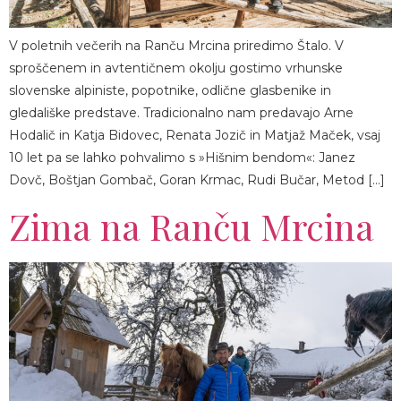
V poletnih večerih na Ranču Mrcina priredimo Štalo. V
sproščenem in avtentičnem okolju gostimo vrhunske
slovenske alpiniste, popotnike, odlične glasbenike in
gledališke predstave. Tradicionalno nam predavajo Arne
Hodalič in Katja Bidovec, Renata Jozič in Matjaž Maček, vsaj
10 let pa se lahko pohvalimo s »Hišnim bendom«: Janez
Dovč, Boštjan Gombač, Goran Krmac, Rudi Bučar, Metod […]
Zima na Ranču Mrcina