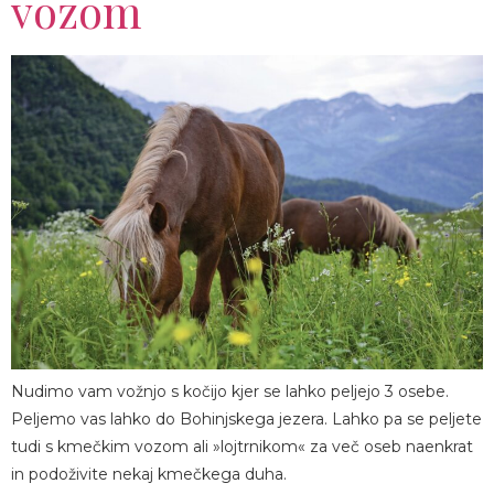
vozom
Nudimo vam vožnjo s kočijo kjer se lahko peljejo 3 osebe.
Peljemo vas lahko do Bohinjskega jezera. Lahko pa se peljete
tudi s kmečkim vozom ali »lojtrnikom« za več oseb naenkrat
in podoživite nekaj kmečkega duha.