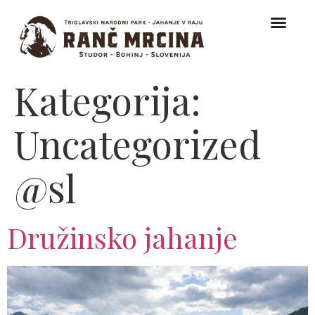
Kategorija:
DOMOV
TERENSKO JAHANJE
Uncategorized
JAHANJE ZA ZAČETNIKE IN NAJMLAJŠE
@sl
ISLANDSKI KONJI
O NAS
Družinsko jahanje
KONTAKT
ŠTALA NA RANČU